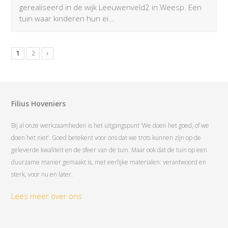
gerealiseerd in de wijk Leeuwenveld2 in Weesp. Een
tuin waar kinderen hun ei…
1
2
Filius Hoveniers
Bij al onze werkzaamheden is het uitgangspunt ‘We doen het goed, of we
doen het niet’. Goed betekent voor ons dat we trots kunnen zijn op de
geleverde kwaliteit en de sfeer van de tuin. Maar ook dat de tuin op een
duurzame manier gemaakt is, met eerlijke materialen: verantwoord en
sterk, voor nu en later.
Lees meer over ons