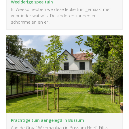
Weelderige speeltuin
In Weesp hebben we deze leuke tuin gemaakt met
voor ieder wat wils. De kinderen kunnen er
schommelen en er…
Prachtige tuin aangelegd in Bussum
Aan de Graaf Wichmanlaan in Bussum Heeft Filius