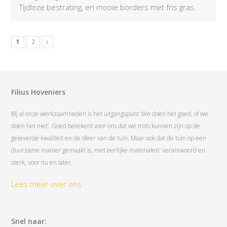
Tijdloze bestrating, en mooie borders met fris gras.
1
2
Filius Hoveniers
Bij al onze werkzaamheden is het uitgangspunt ‘We doen het goed, of we
doen het niet’. Goed betekent voor ons dat we trots kunnen zijn op de
geleverde kwaliteit en de sfeer van de tuin. Maar ook dat de tuin op een
duurzame manier gemaakt is, met eerlijke materialen: verantwoord en
sterk, voor nu en later.
Lees meer over ons
Snel naar: